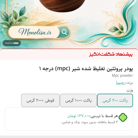
پودر پروتئین تغلیظ شده شیر (mpc) درجه 1
Mpc powder
برند:
رویسا
وزن
پاکت 200 گرمی
پاکت 1000 گرمی
قوطی 2000 گرمی
هر قسط با ترب‌پی:
۱۳۷٬۰۰۰
تومان
۴ قسط ماهانه. بدون سود، چک و ضامن.