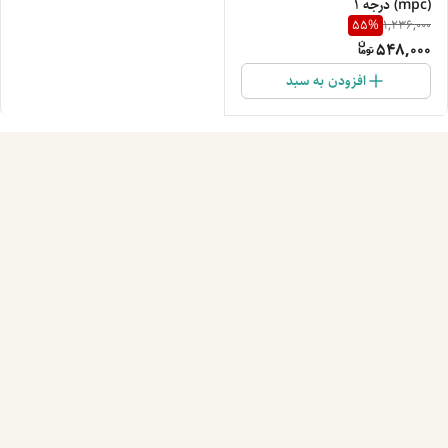
(mpc) درجه 1
55
%
1,236,000
548,000
افزودن به سبد