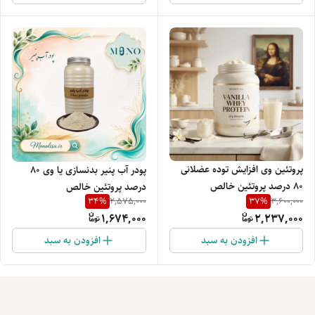
پروتئین وی افزایش توده عضلانی
پودر آب پنیر بدنسازی یا وی 80
80 درصد پروتئین خالص
درصد پروتئین خالص
34
%
37
%
2,575,000
3,600,000
1,674,000
2,237,000
افزودن به سبد
افزودن به سبد