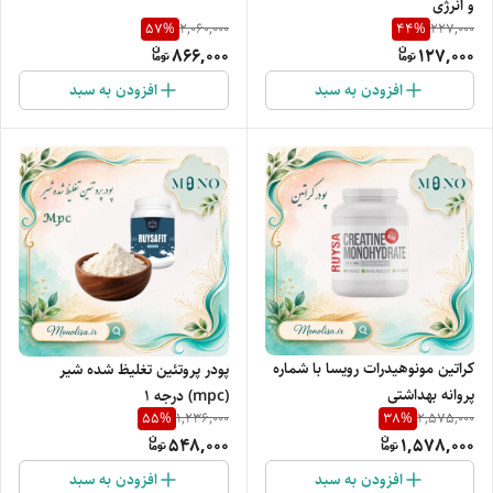
و انرژی
57
%
44
%
2,060,000
227,000
866,000
127,000
افزودن به سبد
افزودن به سبد
کراتین مونوهیدرات رویسا با شماره
پودر پروتئین تغلیظ شده شیر
پروانه بهداشتی
(mpc) درجه 1
55
%
38
%
1,236,000
2,575,000
548,000
1,578,000
افزودن به سبد
افزودن به سبد