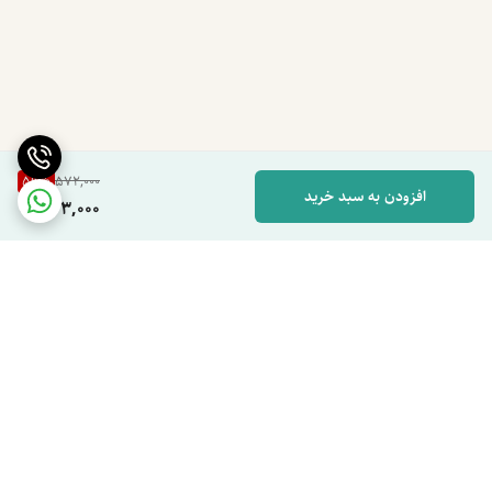
59
%
572,000
افزودن به سبد خرید
233,000
برگشت به بالا