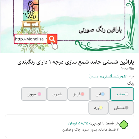
پارافین شمشی جامد شمع سازی درجه ۱ دارای رنگبندی
Paraffin
برند:
هم‌راه سلامتی مونولیزا
رنگ
سفید
آبی
قرمز
شیری
صورتی
مشکی
زرد
هر قسط با ترب‌پی:
۵۸٬۲۵۰
تومان
۴ قسط ماهانه. بدون سود، چک و ضامن.