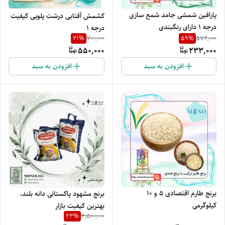
پارافین شمشی جامد شمع سازی
کشمش آفتابی درشت پلویی کیفیت
درجه ۱ دارای رنگبندی
درجه ۱
21
%
59
%
700,000
572,000
550,000
233,000
افزودن به سبد
افزودن به سبد
برنج طارم اقتصادی ۵ و ۱۰
برنج مشهود پاکستانی دانه بلند،
کیلوگرمی
بهترین کیفیت بازار
23
%
3,500,000