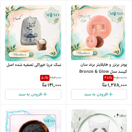
پودر برنزر و هایلایتر برند سان
نمک دریا خوراکی تصفیه شده اصل
کیسد مدل Bronze & Glow
50
%
48
%
286,000
2,500,000
141,000
1,278,000
افزودن به سبد
افزودن به سبد