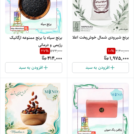
برنج شیرودی شمال خوش‌پخت اعلا
برنج سیاه یا برنج ممنوعه ارگانیک
رژیمی و درمانی
27
%
10
%
572,000
2,200,000
414,000
1,975,000
افزودن به سبد
افزودن به سبد