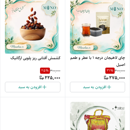
چای لاهیجان درجه ۱ با عطر و طعم
کشمش آفتابی ریز پلویی ارگانیک
اصیل
25
%
31
%
300,000
400,000
225,000
275,000
افزودن به سبد
افزودن به سبد