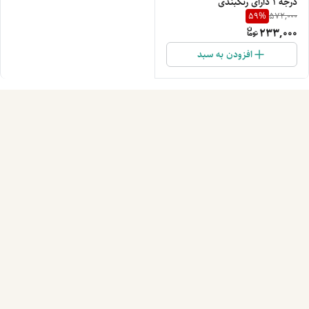
درجه ۱ دارای رنگبندی
59
%
572,000
233,000
افزودن به سبد