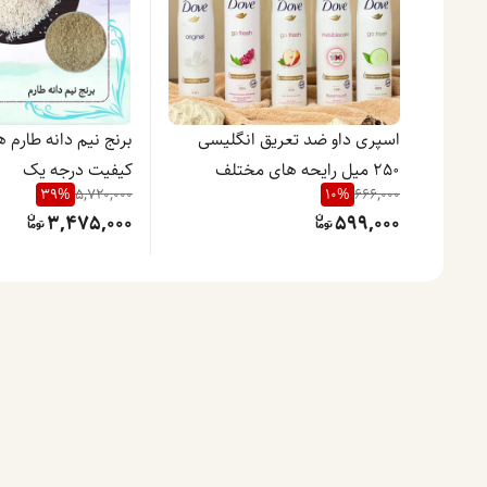
اسپری داو ضد تعریق انگلیسی
برنج نیم دانه طارم 
250 میل رایحه های مختلف
کیفیت درجه یک
39
%
5,720,000
10
%
666,000
3,475,000
599,000