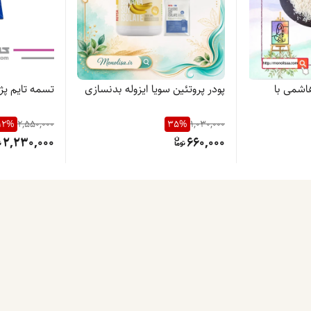
هاشمی با
پودر پروتئین سویا ایزوله بدنسازی
تسمه تایم پژو 405 ایساکو
12
%
2,550,000
35
%
1,030,000
2,230,000
660,000