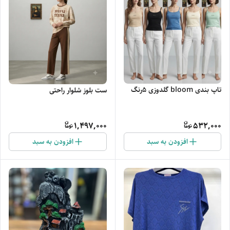
تاپ بندی bloom گلدوزی 5رنگ
ست بلوز شلوار راحتی
1,497,000
532,000
افزودن به سبد
افزودن به سبد