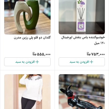
خوشبوکننده یاس بنفش اورجینال
گلدان دو قلو پلی رزین مدرن
120 میل
555,000
753,000
افزودن به سبد
افزودن به سبد