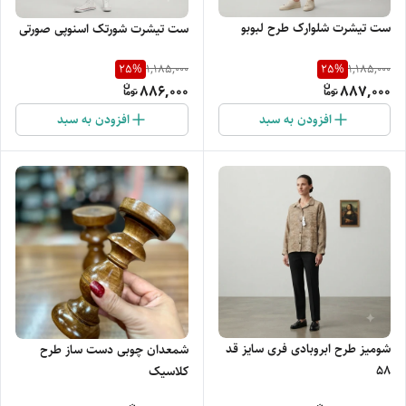
ست تیشرت شلوارک طرح لبوبو
ست تیشرت شورتک اسنوپی صورتی
25
%
25
%
1,185,000
1,185,000
886,000
887,000
افزودن به سبد
افزودن به سبد
شومیز طرح ابروبادی فری سایز قد
شمعدان چوبی دست ساز طرح
58
کلاسیک