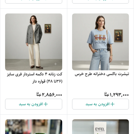
تیشرت باکسی دخترانه طرح خرس
کت زنانه 4 دکمه استردار فری سایز
(36تا 48) قواره دار
2,856,000
1,293,000
افزودن به سبد
افزودن به سبد