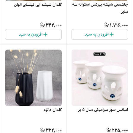
جاشمعی شیشه پیرکس استوانه سه
گلدان شیشه ایی نیلسای الوان
سایز
344,000
1,716,000
افزودن به سبد
افزودن به سبد
اسانس سوز سرامیکی مدل 5 پر
گلدان دانژه
324,000
225,000