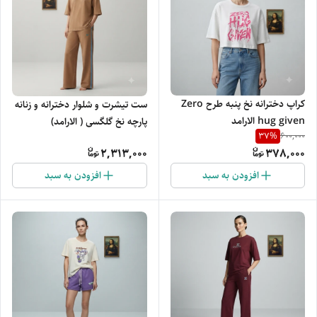
کراپ دخترانه نخ پنبه طرح Zero
ست تیشرت و شلوار دخترانه و زنانه
hug given الارامد
پارچه نخ گلگسی ( الارامد)
37
%
600,000
2,313,000
378,000
افزودن به سبد
افزودن به سبد