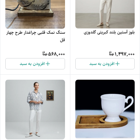
بلوز آستین بلند کبریتی گلدوزی
سنگ نمک قلبی چراغدار طرح چهار
قل
568,000
1,497,000
افزودن به سبد
افزودن به سبد