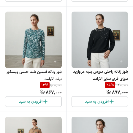
بلوز زنانه راحتی دورس پنبه مروارید
بلوز زنانه آستین بلند جنس ویسکوز
دوزی فری سایز الارامد
برند الارامد
13
%
25
%
1,000,000
1,200,000
867,000
897,000
افزودن به سبد
افزودن به سبد