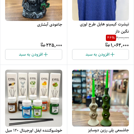
تیشرت کیمینو هایل طرح لوزی
جاعودی آبشاری
نگین دار
46
%
2,000,000
225,000
1,062,000
افزودن به سبد
افزودن به سبد
جاشمعی پلی رزین دوسایز
خوشبوکننده ایفل اورجینال 120 میل