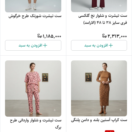
ست تیشرت و شلوار نخ گلکسی
ست تیشرت شورتک طرح خرگوش
فری سایز 38 تا 48 (الارامد)
1,185,000
2,313,000
افزودن به سبد
افزودن به سبد
ست کراپ آستین بلند و دامن پلنگی
ست تیشرت و شلوار وارداتی طرح
برگ