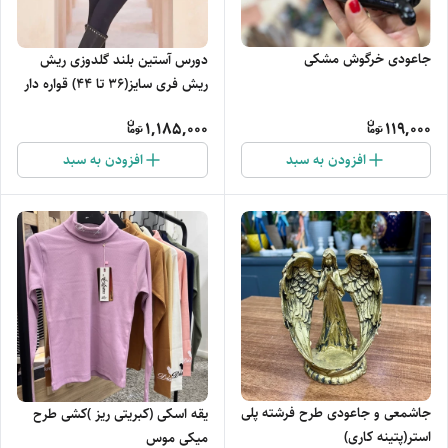
جاعودی خرگوش مشکی
دورس آستین بلند گلدوزی ریش
ریش فری سایز(36 تا 44) قواره دار
1,185,000
119,000
افزودن به سبد
افزودن به سبد
جاشمعی و جاعودی طرح فرشته پلی
یقه اسکی (کبریتی ریز )کشی طرح
استر(پتینه کاری)
میکی موس