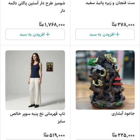
ست فنجان و زیره پانیذ سفید
شومیز طرح دار آستین پاکتی دکمه
دار
1,768,000
278,000
افزودن به سبد
افزودن به سبد
جاعود آبشاری
تاپ قهرمانی نخ پنبه سوپر خالص
سایز
519,000
225,000