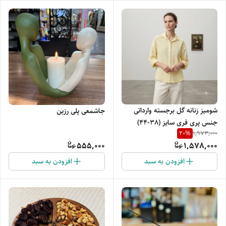
شومیز زنانه گل برجسته وارداتی
جاشمعی پلی رزین
جنس پری فری سایز (38-44)
20
%
1,973,000
555,000
1,578,000
افزودن به سبد
افزودن به سبد