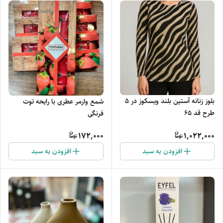
بلوز زنانه آستین بلند ویسکوز در 5
شمع وارمر عطری با رایحه توت
طرح قد 65
فرنگی
172,000
1,022,000
افزودن به سبد
افزودن به سبد