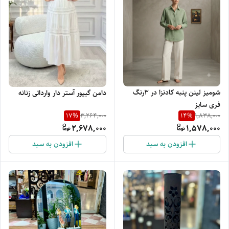
شومیز لینن پنبه کادنزا در 3رنگ
دامن گیپور آستر دار وارداتی زنانه
فری سایز
17
%
14
%
3,264,000
1,838,000
2,678,000
1,578,000
افزودن به سبد
افزودن به سبد