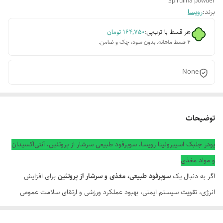
Spirulina powder
برند:
رویسا
هر قسط با ترب‌پی:
۱۶۴٬۷۵۰
تومان
۴ قسط ماهانه. بدون سود، چک و ضامن.
None
توضیحات
پودر جلبک اسپیرولینا رویسا، سوپرفود طبیعی سرشار از پروتئین، آنتی‌اکسیدان
و مواد مغذی
اگر به دنبال یک
سوپرفود طبیعی، مغذی و سرشار از پروتئین
برای افزایش
انرژی، تقویت سیستم ایمنی، بهبود عملکرد ورزشی و ارتقای سلامت عمومی
بدن هستید،
پودر جلبک اسپیرولینا رویسا
یکی از بهترین انتخاب‌ها برای شما