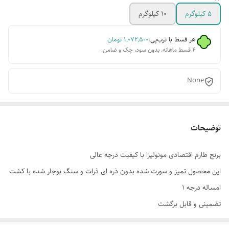
5 کیلوگرم
10 کیلوگرم
هر قسط با ترب‌پی:
۱٬۰۷۲٬۵۰۰
تومان
۴ قسط ماهانه. بدون سود، چک و ضامن.
None
توضیحات
برنج طارم اقتصادی مونولیزا با کیفیت درجه عالی
این محصول تمیز و سورت شده بدون ذره ای ذرات و سنگ بوجار شده با کشت
امساله درجه ۱
تضمینی و قابل برگشت
برای هماهنگی با شماره
09120331734
تماس بگیرید