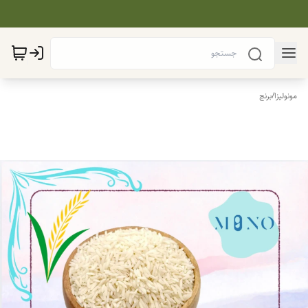
مونولیزا
/
برنج