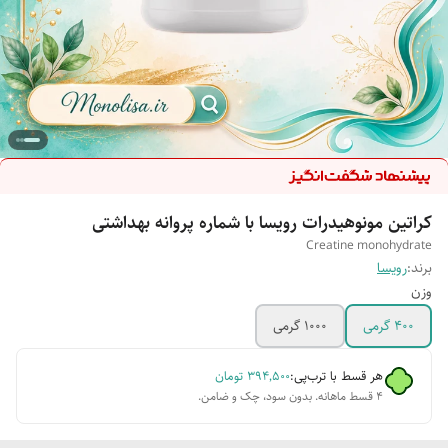
کراتین مونوهیدرات رویسا با شماره پروانه بهداشتی
Creatine monohydrate
برند:
رویسا
وزن
400 گرمی
1000 گرمی
هر قسط با ترب‌پی:
۳۹۴٬۵۰۰
تومان
۴ قسط ماهانه. بدون سود، چک و ضامن.