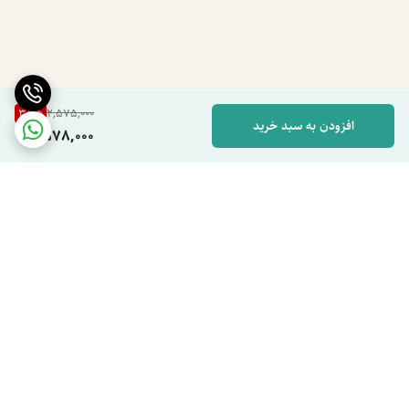
بهبود عملکرد ورزشی
کمک به کاهش خستگی عضلات
افزایش سرعت ریکاوری
قابلیت حل شدن مناسب
38
%
2,575,000
مناسب بانوان و آقایان
افزودن به سبد خرید
1,578,000
مناسب انواع رشته‌های ورزشی
چه کسانی می‌توانند از کراتین استفاده کنند؟
کراتین مونوهیدرات فقط مخصوص بدنسازان نیست و برای بسیاری از
ورزشکاران قابل استفاده است؛ از جمله:
بدنسازی
فیتنس
برگشت به بالا
کراس‌فیت
پاورلیفتینگ
فوتبال