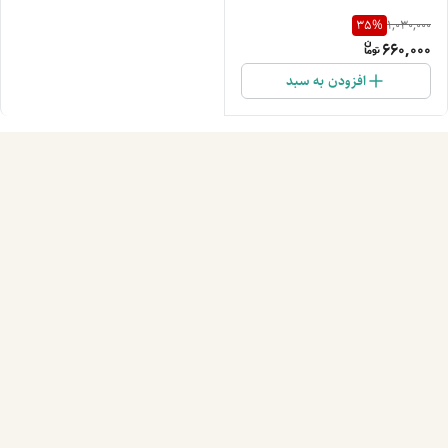
35
%
1,030,000
660,000
افزودن به سبد