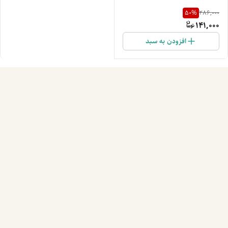
50
%
286,000
141,000
افزودن به سبد