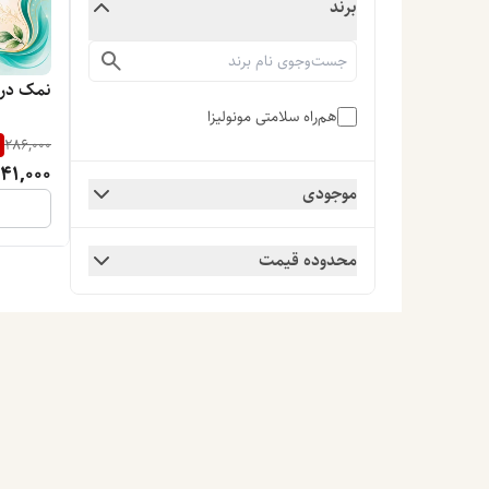
برند
نمک دری
هم‌راه سلامتی مونولیزا
286,000
141,000
موجودی
محدوده قیمت