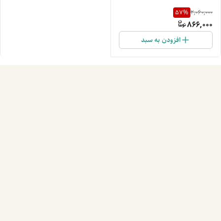
57
%
2,060,000
866,000
افزودن به سبد