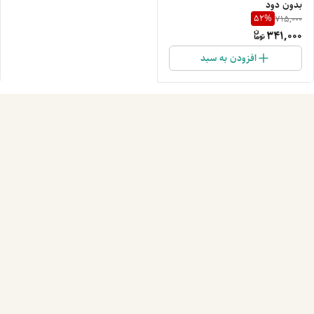
بدون دود
52
%
715,000
341,000
افزودن به سبد