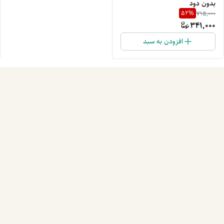
بدون دود
52
%
715,000
341,000
افزودن به سبد