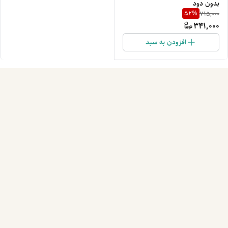
بدون دود
52
%
715,000
341,000
افزودن به سبد