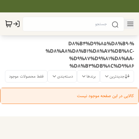
%D8%B4%D9%85%D8%B9-
%D8%A8%D8%B1%D8%A7%DB%8C-
%D9%87%D9%81%D8%AA-
%D8%B3%DB%8C%D9%86
جدیدترین
برندها
دسته‌بندی
فقط محصولات موجود
کالایی در این صفحه موجود نیست