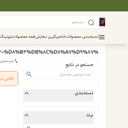
دسته‌بندی محصولات
خانه
پیگیری سفارش
همه محصولات
تیونینگ
%D8%A8%D8%B1%D9%86%D8%AC%20%D8%B3%DB%8C%D8%A7%D9%87
مرتب‌سازی
جستجو در نتایج
کالایی د
دسته‌بندی
برند