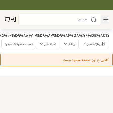
%D8%A8%D8%B1%D9%86%D8%AC%20%D8%AA%D8%B1%DA%A9%DB%8C%D8%A8%20%D8%B7%D8%A7%D8%B1%D9%85%20%D9%88%20%D9%87%D9%86%D8%AF%DB%8C
پربازدیدترین
برندها
دسته‌بندی
فقط محصولات موجود
کالایی در این صفحه موجود نیست