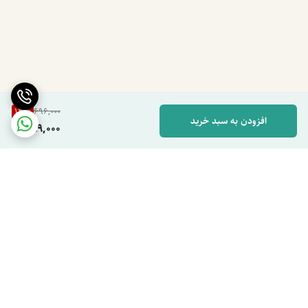
13
%
696,000
افزودن به سبد خرید
599,000
برگشت به بالا