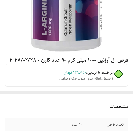
قرص ال آرژنین 1000 میلی گرم 90 عدد كارن - 2028/02/28
هر قسط با ترب‌پی:
۱۴۹٬۷۵۰
تومان
۴ قسط ماهانه. بدون سود، چک و ضامن.
مشخصات
تعداد قرص
90 عدد