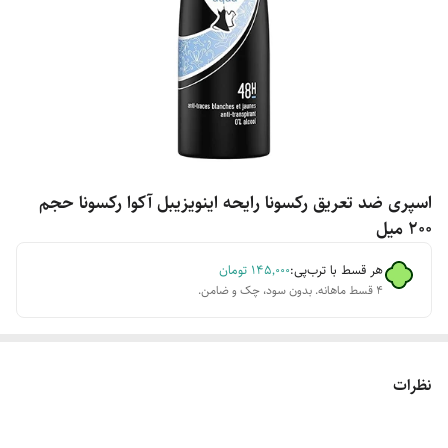
اسپری ضد تعریق رکسونا رایحه اینویزیبل آکوا رکسونا حجم
200 میل
هر قسط با ترب‌پی:
۱۴۵٬۰۰۰
تومان
۴ قسط ماهانه. بدون سود، چک و ضامن.
نظرات