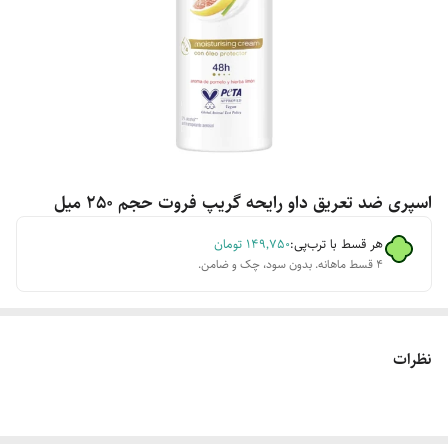
اسپری ضد تعریق داو رایحه گریپ فروت حجم 250 میل
هر قسط با ترب‌پی:
۱۴۹٬۷۵۰
تومان
۴ قسط ماهانه. بدون سود، چک و ضامن.
نظرات