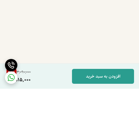
بهترین زمان مصرف
بهترین زمان استفاده از پودر سفیده تخم مرغ عبارت است از:
صبح پس از بیدار شدن
بین وعده‌های غذایی
قبل از تمرین
بلافاصله بعد از تمرین برای ریکاوری بهتر عضلات
ارزش غذایی
50
%
3,090,000
هر یک پیمانه ۲۰ گرمی تقریباً شامل:
افزودن به سبد خرید
1,515,000
۱۶.۵ گرم پروتئین
۷۷ کیلوکالری انرژی
بدون قند
بدون چربی
۰.۸ گرم کربوهیدرات
پودر سفیده تخم مرغ برای چه کسانی مناسب است؟