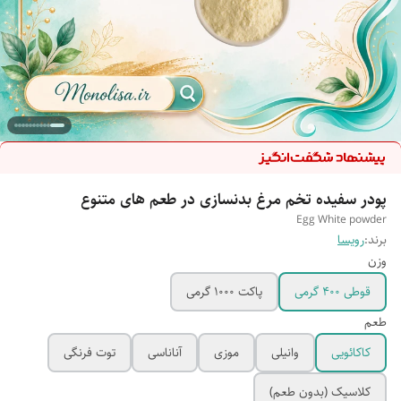
پودر سفیده تخم مرغ بدنسازی در طعم های متنوع
Egg White powder
برند:
رویسا
وزن
قوطی 400 گرمی
پاکت 1000 گرمی
طعم
کاکائویی
وانیلی
موزی
آناناسی
توت فرنگی
کلاسیک (بدون طعم)