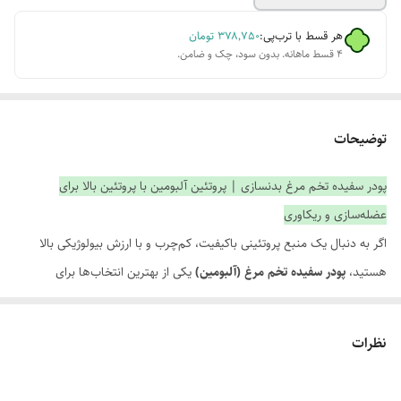
هر قسط با ترب‌پی:
۳۷۸٬۷۵۰
تومان
۴ قسط ماهانه. بدون سود، چک و ضامن.
توضیحات
پودر سفیده تخم مرغ بدنسازی | پروتئین آلبومین با پروتئین بالا برای
عضله‌سازی و ریکاوری
اگر به دنبال یک منبع پروتئینی باکیفیت، کم‌چرب و با ارزش بیولوژیکی بالا
هستید،
پودر سفیده تخم مرغ (آلبومین)
یکی از بهترین انتخاب‌ها برای
شماست. این مکمل از سفیده تخم مرغ تهیه شده و سرشار از پروتئین خالص
و اسیدهای آمینه ضروری است که به رشد عضلات، حفظ توده عضلانی و
نظرات
ریکاوری سریع‌تر پس از تمرین کمک می‌کند.
پودر سفیده تخم مرغ به دلیل نداشتن چربی و کلسترول قابل توجه، گزینه‌ای