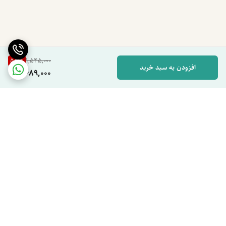
اگر به دنبال محصولی با درصد پروتئین بالاتر، جذب بهتر و مناسب برای
عضله‌سازی حرفه‌ای هستید، پروتئین شیر ایزوله انتخاب مناسب‌تری خواهد
بود. در مقابل، MPC گزینه‌ای اقتصادی‌تر برای تأمین پروتئین روزانه محسوب
می‌شود.
55
%
1,545,000
پروتئین شیر ایزوله برای چه کسانی مناسب است؟
افزودن به سبد خرید
689,000
این مکمل برای ورزشکاران، بدنسازان، افراد دارای رژیم غذایی پرپروتئین و
کسانی که به دنبال حفظ یا افزایش توده عضلانی هستند، انتخاب مناسبی
است.
همچنین به دلیل لاکتوز بسیار کم، بسیاری از افرادی که حساسیت خفیف تا
متوسط به لاکتوز دارند نیز می‌توانند از این محصول استفاده کنند. البته در
صورت حساسیت شدید یا بیماری‌های خاص، بهتر است قبل از مصرف با
برگشت به بالا
پزشک مشورت شود.
نحوه مصرف پروتئین شیر ایزوله
روزانه ۱ تا ۲ پیمانه از مکمل (معادل ۲۵ تا ۵۰ گرم پروتئین) را با ۲۰۰ تا ۳۵۰
دسترسی سریع