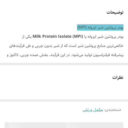
توضیحات
پودر پروتئین شیر ایزوله (MPI)
پودر پروتئین شیر ایزوله یا
Milk Protein Isolate (MPI)
یکی از
خالص‌ترین منابع پروتئین شیر است که از شیر بدون چربی و طی فرآیندهای
پیشرفته فیلتراسیون تولید می‌شود. در این فرآیند، بخش عمده چربی، لاکتوز و
کربوهیدرات حذف شده و محصولی با حدود
۸۳ درصد پروتئین خالص
به
دست می‌آید. این مکمل به‌طور طبیعی ترکیبی از دو پروتئین ارزشمند
کازئین
و
نظرات
وی (آب پنیر)
را در خود دارد و به همین دلیل هم برای تأمین سریع اسیدهای
آمینه و هم برای تغذیه تدریجی عضلات انتخابی ایده‌آل محسوب می‌شود.
پروتئین شیر ایزوله به دلیل ارزش بیولوژیکی بالا، وجود تمامی آمینواسیدهای
دسته‌بندی
:
مکمل ورزشی
ضروری و جذب مناسب، یکی از محبوب‌ترین مکمل‌های پروتئینی در میان
ورزشکاران، بدنسازان و افرادی است که به دنبال حفظ یا افزایش توده عضلانی