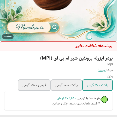
پودر ایزوله پروتئین شیر ام پی ای (MPI)
Mpi
برند:
رویسا
وزن
پاکت 200 گرمی
پاکت 1000 گرمی
قوطی 1500 گرمی
هر قسط با ترب‌پی:
۱۷۲٬۲۵۰
تومان
۴ قسط ماهانه. بدون سود، چک و ضامن.