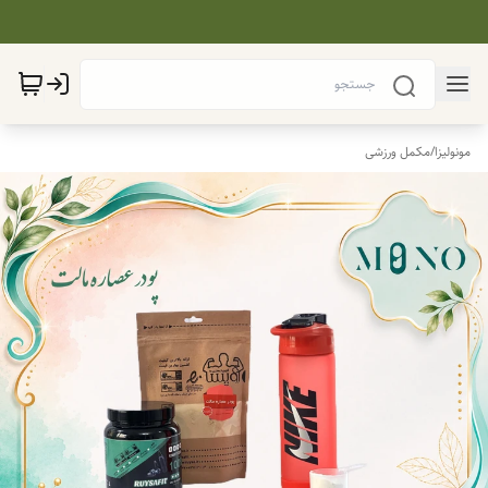
مونولیزا
/
مکمل ورزشی