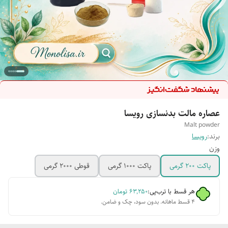
عصاره مالت بدنسازی رویسا
Malt powder
برند:
رویسا
وزن
پاکت 200 گرمی
پاکت 1000 گرمی
قوطی 2000 گرمی
هر قسط با ترب‌پی:
۶۳٬۲۵۰
تومان
۴ قسط ماهانه. بدون سود، چک و ضامن.