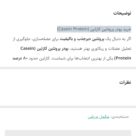
توضیحات
خرید پودر پروتئین کازئین (Casein Protein)
اگر به دنبال یک
پروتئین دیرجذب و باکیفیت
برای عضله‌سازی، جلوگیری از
تحلیل عضلات و ریکاوری بهتر هستید،
پودر پروتئین کازئین (Casein
Protein)
یکی از بهترین انتخاب‌ها برای شماست. کازئین حدود
۸۰ درصد
پروتئین طبیعی شیر
را تشکیل می‌دهد و برخلاف پروتئین وی، به‌آرامی هضم و
جذب می‌شود؛ به همین دلیل برای تأمین مداوم اسیدهای آمینه در طول چند
نظرات
ساعت، به‌ویژه در زمان خواب، گزینه‌ای ایده‌آل محسوب می‌شود.
این مکمل در میان ورزشکاران و بدنسازان محبوبیت بالایی دارد و به حفظ توده
عضلانی، افزایش ریکاوری و حمایت از رشد عضلات کمک می‌کند.
دسته‌بندی
:
ویژگی‌های محصول
مکمل ورزشی
پروتئین دیرجذب با آزادسازی تدریجی اسیدهای آمینه