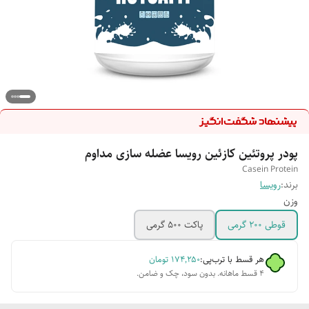
پودر پروتئین کازئین رویسا عضله سازی مداوم
Casein Protein
برند:
رویسا
وزن
قوطی 200 گرمی
پاکت 500 گرمی
هر قسط با ترب‌پی:
۱۷۴٬۲۵۰
تومان
۴ قسط ماهانه. بدون سود، چک و ضامن.