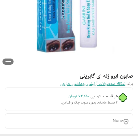
صابون ابرو ژله ای گابرینی
برند:
تتکالا محصولات آرایشی بهداشتی خارجی
هر قسط با ترب‌پی:
۷۲٬۲۵۰
تومان
۴ قسط ماهانه. بدون سود، چک و ضامن.
None