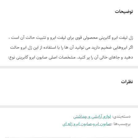
توضیحات
ژل لیفت ابرو گابرینی محصولی قوی برای لیفت ابرو و تثبیت حالت آن است ،
اگر ابروهایی ضخیم دارید می توانید آن ها را با استفاده از این ژل ابرو حالت
دهید و جاهای خالی آن را پر کنید. مشخصات اصلی صابون ابرو گابرینی نوع:
ریملی ضد حساسیت: هست رنگ: بی‌رنگ دوام: بالا ضد آب: نیست ترکیبات
موثر: فاقد سرب و پارابن کاربرد: استفاده روزانه و مهمانی ماندگاری: زیاد حجم:
نظرات
8 میلی لیتر برند: گابرینی کشور سازنده: ترکیه
دسته‌بندی
:
لوازم آرایشی و بهداشتی
برچسب‌ها :
صابون ابرو
،
صابون ابرو ژله ای