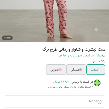
ست تیشرت و شلوار وارداتی طرح برگ
برند:
الارامد لباس های زنانه و خارجی
رنگ‌بندی
سفید
مشکی
صورتی
هر قسط با ترب‌پی:
۶۴۶٬۰۰۰
تومان
۴ قسط ماهانه. بدون سود، چک و ضامن.
None