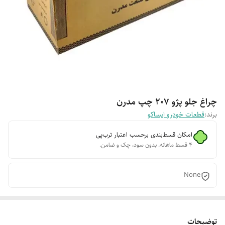
چراغ جلو پژو 207 چپ مدرن
برند:
قطعات خودرو ایساکو
امکان قسط‌بندی برحسب اعتبار ترب‌پی
۴ قسط ماهانه. بدون سود، چک و ضامن.
None
توضیحات