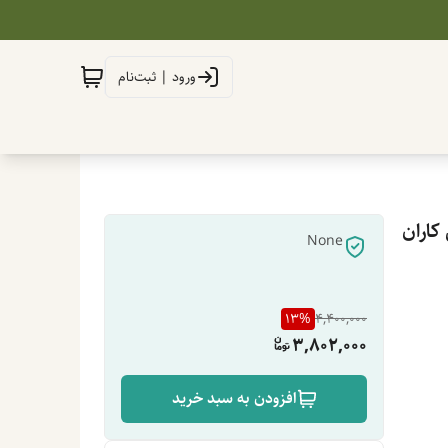
ورود | ثبت‌نام
None
13
%
4,400,000
3,802,000
افزودن به سبد خرید