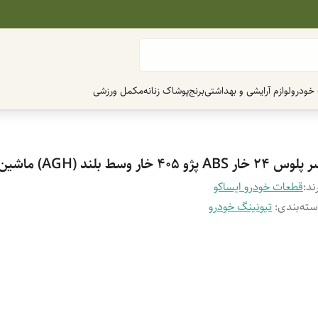
 خودرو
لوازم آرایشی و بهداشتی
برنج
پوشاک زنانه
مکمل ورزشی
س 24 خار ABS پژو 405 خار وسط بلند (AGH) ماشین کاران
ند:
قطعات خودرو ایساکو
ته‌بندی
:
تیونینگ خودرو