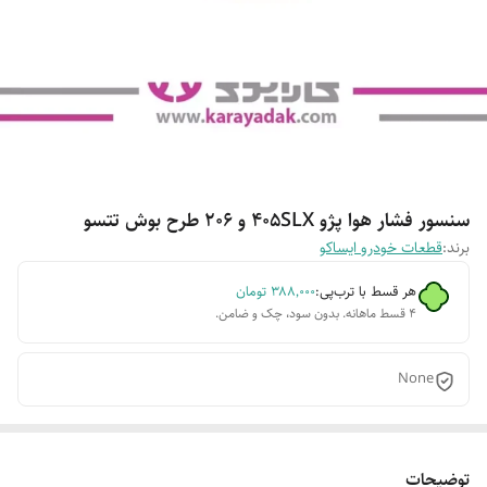
سنسور فشار هوا پژو 405SLX و 206 طرح بوش تتسو
برند:
قطعات خودرو ایساکو
هر قسط با ترب‌پی:
۳۸۸٬۰۰۰
تومان
۴ قسط ماهانه. بدون سود، چک و ضامن.
None
توضیحات