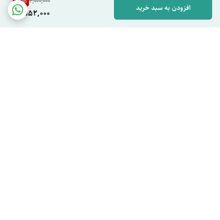
22
%
2,000,000
افزودن به سبد خرید
1,552,000
برگشت به بالا
دسترسی سریع
خرید برنج طارم بابل اصل |
مقالات مونولیزا
راهنمای انتخاب برنج خوش
سیاست حریم خصوصی
عطر و خوش پخت شمال
شکایات
مونولیزا را بیشتر بشناسید