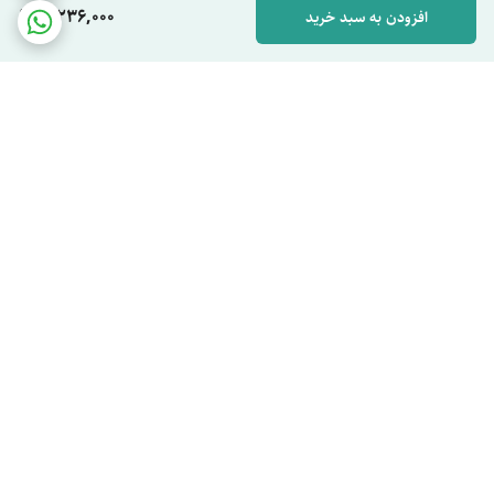
3,236,000
افزودن به سبد خرید
برگشت به بالا
دسترسی سریع
خرید برنج طارم بابل اصل |
مقالات مونولیزا
راهنمای انتخاب برنج خوش
سیاست حریم خصوصی
عطر و خوش پخت شمال
شکایات
مونولیزا را بیشتر بشناسید