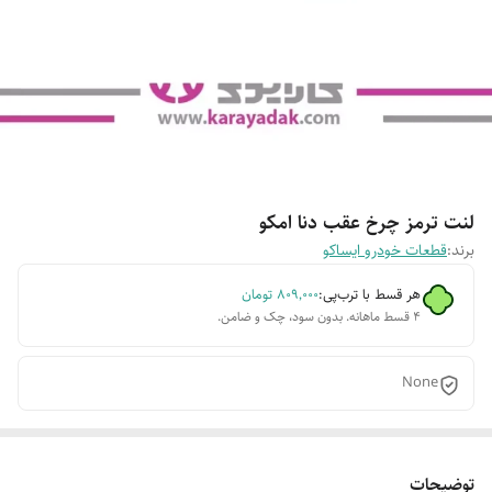
لنت ترمز چرخ عقب دنا امکو
برند:
قطعات خودرو ایساکو
هر قسط با ترب‌پی:
۸۰۹٬۰۰۰
تومان
۴ قسط ماهانه. بدون سود، چک و ضامن.
None
توضیحات