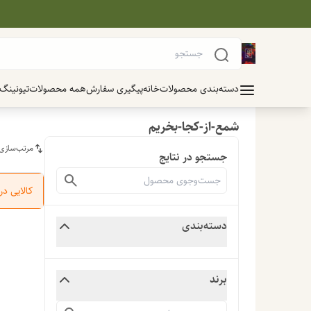
دسته‌بندی محصولات
خانه
پیگیری سفارش
همه محصولات
تیونینگ
شمع-از-کجا-بخریم
مرتب‌سازی
جستجو در نتایج
کالایی د
دسته‌بندی
برند