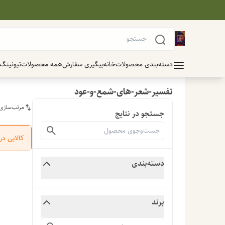
دسته‌بندی محصولات
خانه
پیگیری سفارش
همه محصولات
تیونینگ
تفسیر-شعر-های-شمع-و-عود
مرتب‌سازی
جستجو در نتایج
کالایی د
دسته‌بندی
برند