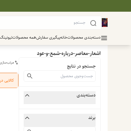
دسته‌بندی محصولات
خانه
پیگیری سفارش
همه محصولات
تیونینگ
اشعار-معاصر-درباره-شمع-و-عود
مرتب‌سازی
جستجو در نتایج
کالایی د
دسته‌بندی
برند